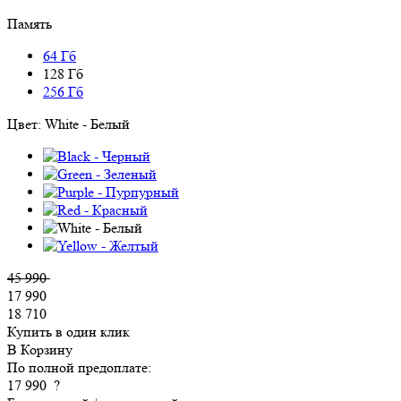
Память
64 Гб
128 Гб
256 Гб
Цвет:
White - Белый
45 990
17 990
18 710
Купить в один клик
В Корзину
По полной предоплате:
17 990
?