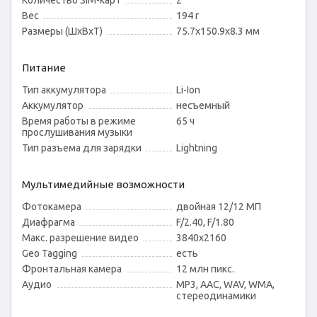
Количество SIM-карт
2
Вес
194 г
Размеры (ШxВxТ)
75.7x150.9x8.3 мм
Питание
Тип аккумулятора
Li-Ion
Аккумулятор
несъемный
Время работы в режиме
65 ч
прослушивания музыки
Тип разъема для зарядки
Lightning
Мультимедийные возможности
Фотокамера
двойная 12/12 МП
Диафрагма
F/2.40, F/1.80
Макс. разрешение видео
3840x2160
Geo Tagging
есть
Фронтальная камера
12 млн пикс.
Аудио
MP3, AAC, WAV, WMA,
стереодинамики