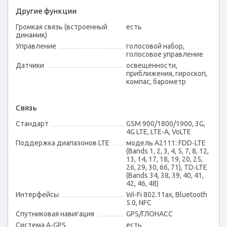
Другие функции
Громкая связь (встроенный
есть
динамик)
Управление
голосовой набор,
голосовое управление
Датчики
освещенности,
приближения, гироскоп,
компас, барометр
Связь
Стандарт
GSM 900/1800/1900, 3G,
4G LTE, LTE-A, VoLTE
Поддержка диапазонов LTE
модель A2111: FDD‑LTE
(Bands 1, 2, 3, 4, 5, 7, 8, 12,
13, 14, 17, 18, 19, 20, 25,
26, 29, 30, 66, 71), TD‑LTE
(Bands 34, 38, 39, 40, 41,
42, 46, 48)
Интерфейсы
Wi-Fi 802.11ax, Bluetooth
5.0, NFC
Спутниковая навигация
GPS/ГЛОНАСС
Cистема A-GPS
есть