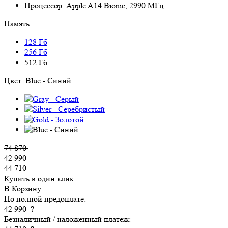
Процессор:
Apple A14 Bionic, 2990 МГц
Память
128 Гб
256 Гб
512 Гб
Цвет:
Blue - Синий
74 870
42 990
44 710
Купить в один клик
В Корзину
По полной предоплате:
42 990
?
Безналичный / наложенный платеж: