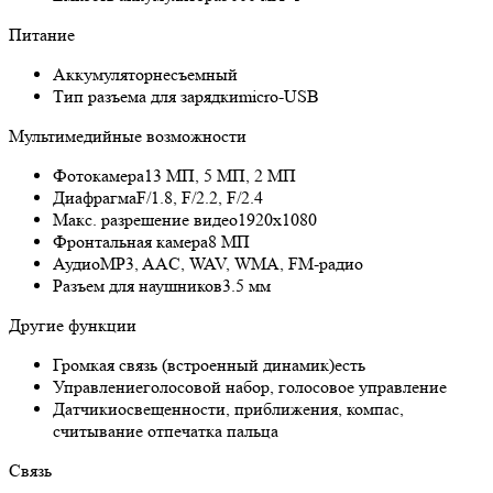
Питание
Аккумулятор
несъемный
Тип разъема для зарядки
micro-USB
Мультимедийные возможности
Фотокамера
13 МП, 5 МП, 2 МП
Диафрагма
F/1.8, F/2.2, F/2.4
Макс. разрешение видео
1920x1080
Фронтальная камера
8 МП
Аудио
MP3, AAC, WAV, WMA, FM-радио
Разъем для наушников
3.5 мм
Другие функции
Громкая связь (встроенный динамик)
есть
Управление
голосовой набор, голосовое управление
Датчики
освещенности, приближения, компас,
считывание отпечатка пальца
Связь