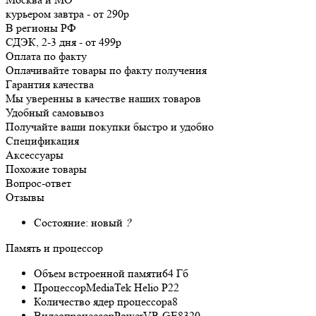
курьером
завтра
-
от 290р
В регионы РФ
СДЭК, 2-3 дня
-
от 499р
Оплата по факту
Оплачивайте товары по факту получения
Гарантия качества
Мы уверенны в качестве наших товаров
Удобный самовывоз
Получайте ваши покупки быстро и удобно
Спецификация
Аксессуары
Похожие товары
Вопрос-ответ
Отзывы
Состояние:
новый
?
Память и процессор
Объем встроенной памяти
64 Гб
Процессор
MediaTek Helio P22
Количество ядер процессора
8
Видеопроцессор
PowerVR GE8320