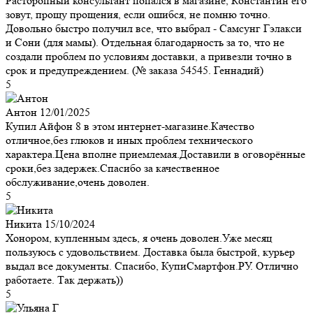
Расторопный консультант попался в магазине, Константин его
зовут, прощу прощения, если ошибся, не помню точно.
Довольно быстро получил все, что выбрал - Самсунг Гэлакси
и Сони (для мамы). Отдельная благодарность за то, что не
создали проблем по условиям доставки, а привезли точно в
срок и предупреждением. (№ заказа 54545. Геннадий)
5
Антон
12/01/2025
Купил Айфон 8 в этом интернет-магазине.Качество
отличное,без глюков и иных проблем технического
характера.Цена вполне приемлемая.Доставили в оговорённые
сроки,без задержек.Спасибо за качественное
обслуживание,очень доволен.
5
Никита
15/10/2024
Хонором, купленным здесь, я очень доволен.Уже месяц
пользуюсь с удовольствием. Доставка была быстрой, курьер
выдал все документы. Спасибо, КупиСмартфон.РУ. Отлично
работаете. Так держать))
5