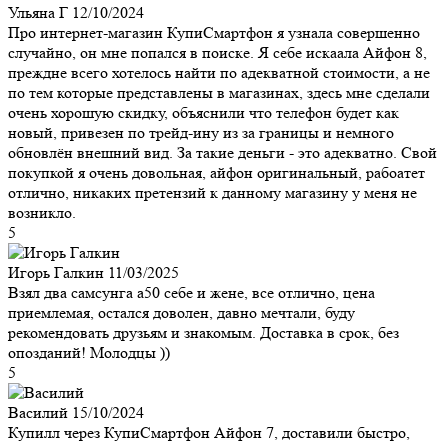
Ульяна Г
12/10/2024
Про интернет-магазин КупиСмартфон я узнала совершенно
случайно, он мне попался в поиске. Я себе искаала Айфон 8,
преждне всего хотелось найти по адекватной стоимости, а не
по тем которые представлены в магазинах, здесь мне сделали
очень хорошую скидку, объяснили что телефон будет как
новый, привезен по трейд-ину из за границы и немного
обновлён внешний вид. За такие деньги - это адекватно. Свой
покупкой я очень довольная, айфон оригинальный, рабоатет
отлично, никаких претензий к данному магазину у меня не
возникло.
5
Игорь Галкин
11/03/2025
Взял два самсунга а50 себе и жене, все отлично, цена
приемлемая, остался доволен, давно мечтали, буду
рекомендовать друзьям и знакомым. Доставка в срок, без
опозданий! Молодцы ))
5
Василий
15/10/2024
Купилл через КупиСмартфон Айфон 7, доставили быстро,