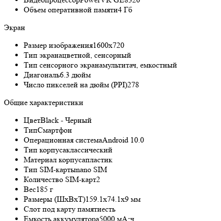
Объем оперативной памяти
4 Гб
Экран
Размер изображения
1600х720
Тип экрана
цветной, сенсорный
Тип сенсорного экрана
мультитач, емкостный
Диагональ
6.3 дюйм
Число пикселей на дюйм (PPI)
278
Общие характеристики
Цвет
Black - Черный
Тип
Смартфон
Операционная система
Android 10.0
Тип корпуса
классический
Материал корпуса
пластик
Тип SIM-карты
nano SIM
Количество SIM-карт
2
Вес
185 г
Размеры (ШxВxТ)
159.1x74.1x9 мм
Слот под карту памяти
есть
Емкость аккумулятора
5000 мА⋅ч