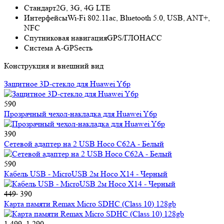
Стандарт
2G, 3G, 4G LTE
Интерфейсы
Wi-Fi 802.11ac, Bluetooth 5.0, USB, ANT+,
NFC
Спутниковая навигация
GPS/ГЛОНАСС
Cистема A-GPS
есть
Конструкция и внешний вид
Защитное 3D-стекло для Huawei Y6p
590
Прозрачный чехол-накладка для Huawei Y6p
390
Сетевой адаптер на 2 USB Hoco C62A - Белый
590
Кабель USB - MicroUSB 2м Hoco X14 - Черный
449
390
Карта памяти Remax Micro SDHC (Class 10) 128gb
1 499
1 290