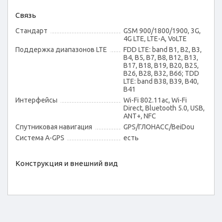
Связь
Стандарт
GSM 900/1800/1900, 3G,
4G LTE, LTE-A, VoLTE
Поддержка диапазонов LTE
FDD LTE: band B1, B2, B3,
B4, B5, B7, B8, B12, B13,
B17, B18, B19, B20, B25,
B26, B28, B32, B66; TDD
LTE: band B38, B39, B40,
B41
Интерфейсы
Wi-Fi 802.11ac, Wi-Fi
Direct, Bluetooth 5.0, USB,
ANT+, NFC
Спутниковая навигация
GPS/ГЛОНАСС/BeiDou
Cистема A-GPS
есть
Конструкция и внешний вид