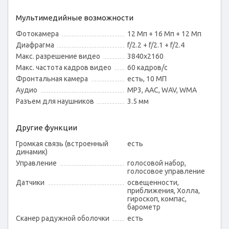
Мультимедийные возможности
Фотокамера
12 Мп + 16 Мп + 12 Мп
Диафрагма
f/2.2 + f/2.1 + f/2.4
Макс. разрешение видео
3840x2160
Макс. частота кадров видео
60 кадров/с
Фронтальная камера
есть, 10 МП
Аудио
MP3, AAC, WAV, WMA
Разъем для наушников
3.5 мм
Другие функции
Громкая связь (встроенный
есть
динамик)
Управление
голосовой набор,
голосовое управление
Датчики
освещенности,
приближения, Холла,
гироскоп, компас,
барометр
Сканер радужной оболочки
есть