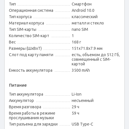
Тип
Смартфон
Операционная система
Android 10.0
Тип корпуса
классический
Материал корпуса
металл и стекло
Тип SIM-карты
nano SIM
Количество SIM-карт
1
Вес
168 г
Размеры (ШxВxТ)
151x71.8x7.9 мм
Слот под карту памяти
есть, объемом до 512 Гб,
совмещенный с SIM-
картой
Емкость аккумулятора
3500 mAh
Питание
Тип аккумулятора
Li-Ion
Аккумулятор
несъемный
Время разговора
29 ч
Время работы в режиме
59 ч
прослушивания музыки
Тип разъема для зарядки
USB Type-C