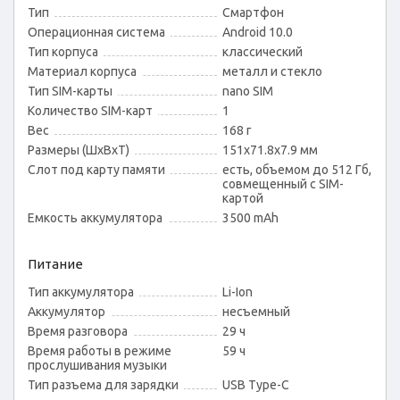
Тип
Смартфон
Операционная система
Android 10.0
Тип корпуса
классический
Материал корпуса
металл и стекло
Тип SIM-карты
nano SIM
Количество SIM-карт
1
Вес
168 г
Размеры (ШxВxТ)
151x71.8x7.9 мм
Слот под карту памяти
есть, объемом до 512 Гб,
совмещенный с SIM-
картой
Емкость аккумулятора
3500 mAh
Питание
Тип аккумулятора
Li-Ion
Аккумулятор
несъемный
Время разговора
29 ч
Время работы в режиме
59 ч
прослушивания музыки
Тип разъема для зарядки
USB Type-C