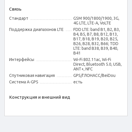
Связь
Стандарт
GSM 900/1800/1900, 3G,
4G LTE, LTE-A, VoLTE
Поддержка диапазонов LTE
FDD LTE: band B1, B2, B3,
B4, B5, B7, B8, B12, B13,
B17, B18, B19, B20, B25,
B26, B28, B32, B66; TDD
LTE: band B38, B39, B40,
B41
Интерфейсы
Wi-Fi 802.11ac, Wi-Fi
Direct, Bluetooth 5.0, USB,
ANT+, NFC
Спутниковая навигация
GPS/ГЛОНАСС/BeiDou
Cистема A-GPS
есть
Конструкция и внешний вид