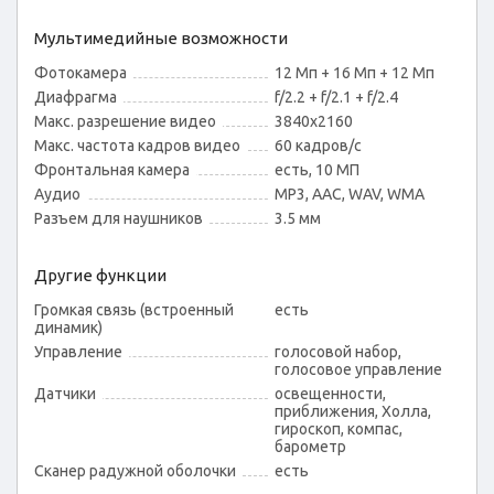
Мультимедийные возможности
Фотокамера
12 Мп + 16 Мп + 12 Мп
Диафрагма
f/2.2 + f/2.1 + f/2.4
Макс. разрешение видео
3840x2160
Макс. частота кадров видео
60 кадров/с
Фронтальная камера
есть, 10 МП
Аудио
MP3, AAC, WAV, WMA
Разъем для наушников
3.5 мм
Другие функции
Громкая связь (встроенный
есть
динамик)
Управление
голосовой набор,
голосовое управление
Датчики
освещенности,
приближения, Холла,
гироскоп, компас,
барометр
Сканер радужной оболочки
есть