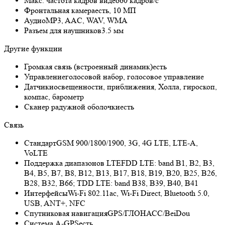
Макс. частота кадров видео
60 кадров/с
Фронтальная камера
есть, 10 МП
Аудио
MP3, AAC, WAV, WMA
Разъем для наушников
3.5 мм
Другие функции
Громкая связь (встроенный динамик)
есть
Управление
голосовой набор, голосовое управление
Датчики
освещенности, приближения, Холла, гироскоп,
компас, барометр
Сканер радужной оболочки
есть
Связь
Стандарт
GSM 900/1800/1900, 3G, 4G LTE, LTE-A,
VoLTE
Поддержка диапазонов LTE
FDD LTE: band B1, B2, B3,
B4, B5, B7, B8, B12, B13, B17, B18, B19, B20, B25, B26,
B28, B32, B66; TDD LTE: band B38, B39, B40, B41
Интерфейсы
Wi-Fi 802.11ac, Wi-Fi Direct, Bluetooth 5.0,
USB, ANT+, NFC
Спутниковая навигация
GPS/ГЛОНАСС/BeiDou
Cистема A-GPS
есть