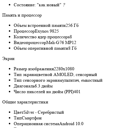
Состояние:
"как новый"
?
Память и процессор
Объем встроенной памяти
256 Гб
Процессор
Exynos 9825
Количество ядер процессора
8
Видеопроцессор
Mali-G76 MP12
Объем оперативной памяти
8 Гб
Экран
Размер изображения
2280x1080
Тип экрана
цветной AMOLED, сенсорный
Тип сенсорного экрана
мультитач, емкостный
Диагональ
6.3 дюйм
Число пикселей на дюйм (PPI)
401
Общие характеристики
Цвет
Silver - Серебристый
Тип
Смартфон
Операционная система
Android 10.0