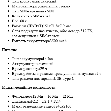
Тип корпуса
классический
Материал корпуса
металл и стекло
Тип SIM-карты
nano SIM
Количество SIM-карт
2
Вес
168 г
Размеры (ШxВxТ)
151x71.8x7.9 мм
Слот под карту памяти
есть, объемом до 512 Гб,
совмещенный с SIM-картой
Емкость аккумулятора
3500 mAh
Питание
Тип аккумулятора
Li-Ion
Аккумулятор
несъемный
Время разговора
29 ч
Время работы в режиме прослушивания музыки
59 ч
Тип разъема для зарядки
USB Type-C
Мультимедийные возможности
Фотокамера
12 Мп + 16 Мп + 12 Мп
Диафрагма
f/2.2 + f/2.1 + f/2.4
Макс. разрешение видео
3840x2160