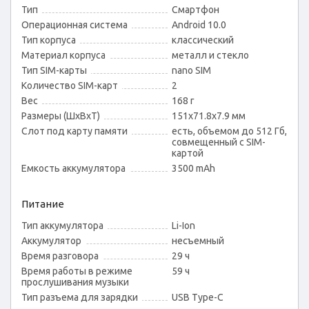
Тип
Смартфон
Операционная система
Android 10.0
Тип корпуса
классический
Материал корпуса
металл и стекло
Тип SIM-карты
nano SIM
Количество SIM-карт
2
Вес
168 г
Размеры (ШxВxТ)
151x71.8x7.9 мм
Слот под карту памяти
есть, объемом до 512 Гб,
совмещенный с SIM-
картой
Емкость аккумулятора
3500 mAh
Питание
Тип аккумулятора
Li-Ion
Аккумулятор
несъемный
Время разговора
29 ч
Время работы в режиме
59 ч
прослушивания музыки
Тип разъема для зарядки
USB Type-C