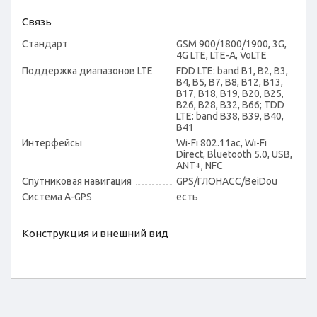
Связь
Стандарт
GSM 900/1800/1900, 3G,
4G LTE, LTE-A, VoLTE
Поддержка диапазонов LTE
FDD LTE: band B1, B2, B3,
B4, B5, B7, B8, B12, B13,
B17, B18, B19, B20, B25,
B26, B28, B32, B66; TDD
LTE: band B38, B39, B40,
B41
Интерфейсы
Wi-Fi 802.11ac, Wi-Fi
Direct, Bluetooth 5.0, USB,
ANT+, NFC
Спутниковая навигация
GPS/ГЛОНАСС/BeiDou
Cистема A-GPS
есть
Конструкция и внешний вид