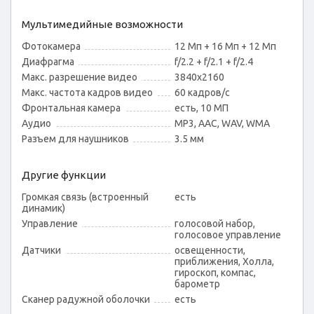
Мультимедийные возможности
Фотокамера
12 Мп + 16 Мп + 12 Мп
Диафрагма
f/2.2 + f/2.1 + f/2.4
Макс. разрешение видео
3840x2160
Макс. частота кадров видео
60 кадров/с
Фронтальная камера
есть, 10 МП
Аудио
MP3, AAC, WAV, WMA
Разъем для наушников
3.5 мм
Другие функции
Громкая связь (встроенный
есть
динамик)
Управление
голосовой набор,
голосовое управление
Датчики
освещенности,
приближения, Холла,
гироскоп, компас,
барометр
Сканер радужной оболочки
есть